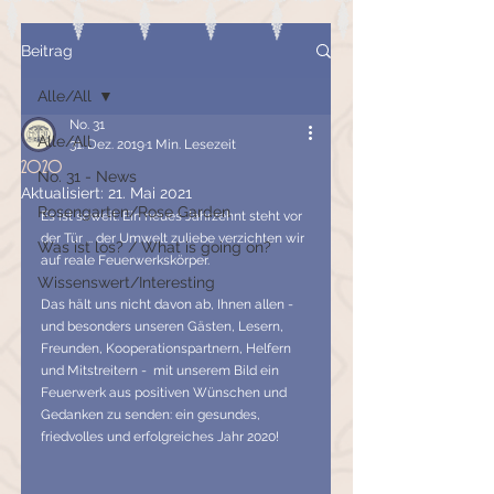
Beitrag
Alle/All
No. 31
Alle/All
31. Dez. 2019
1 Min. Lesezeit
2020
No. 31 - News
Aktualisiert:
21. Mai 2021
Rosengarten/Rose Garden
Es ist soweit. Ein neues Jahrzehnt steht vor 
der Tür ... der Umwelt zuliebe verzichten wir 
Was ist los? / What is going on?
auf reale Feuerwerkskörper.
Wissenswert/Interesting
Das hält uns nicht davon ab, Ihnen allen - 
und besonders unseren Gästen, Lesern, 
Freunden, Kooperationspartnern, Helfern 
und Mitstreitern -  mit unserem Bild ein 
Feuerwerk aus positiven Wünschen und 
Gedanken zu senden: ein gesundes, 
friedvolles und erfolgreiches Jahr 2020!