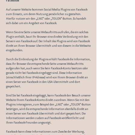
Facebook
Auf unserer Website kommen Social-Media Plugins von Facebook
zum Einsatz, um deren Nutzung persönlicher zu gestalten.
Hierfür nutzen wir den „LIKE“ oder „TEILEN“-Button. Es handelt
sich dabei um ein Angebot von Facebook.
Wenn Sie eine Seite unseres Webauftritts aufrufen, die ein solches
Plugin enthält, baut Ihr Browser eine direkte Verbindung mit den
Servern von Facebook auf. Der Inhalt des Plugins wird von Facebook
direkt an Ihren Browser übermittelt und von diesem in die Webseite
eingebunden.
Durch die Einbindung der Plugins erhält Facebook die Information,
dass Ihr Browser die entsprechende Seite unseres Webauftritts
aufgerufen hat, auch wenn Sie kein Facebook-Konto besitzen oder
gerade nicht bei Facebook eingeloggt sind. Diese Information
(einschließlich Ihrer IP-Adresse) wird von Ihrem Browser direkt an
einen Server von Facebook in den USA übermittelt und dort
gespeichert.
Sind Sie bei Facebook eingeloggt, kann Facebook den Besuch unserer
Website Ihrem Facebook-Konto direkt zuordnen. Wenn Sie mit den
Plugins interagieren, zum Beispiel den „LIKE“ oder „TEILEN“-Button
betätigen, wird die entsprechende Information ebenfalls direkt an
einen Server von Facebook übermittelt und dort gespeichert. Die
Informationen werden zudem auf Facebook veröffentlicht und
Ihren Facebook-Freunden angezeigt.
Facebook kann diese Informationen zum Zwecke der Werbung,