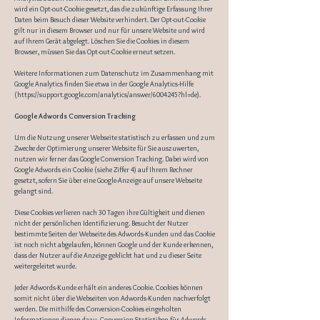
wird ein Opt-out-Cookie gesetzt, das die zukünftige Erfassung Ihrer
Daten beim Besuch dieser Website verhindert. Der Opt-out-Cookie
gilt nur in diesem Browser und nur für unsere Website und wird
auf Ihrem Gerät abgelegt. Löschen Sie die Cookies in diesem
Browser, müssen Sie das Opt-out-Cookie erneut setzen.
Weitere Informationen zum Datenschutz im Zusammenhang mit
Google Analytics finden Sie etwa in der Google Analytics-Hilfe
(
https://support.google.com/analytics/answer/6004245?hl=de).
Google Adwords Conversion Tracking
Um die Nutzung unserer Webseite statistisch zu erfassen und zum
Zwecke der Optimierung unserer Website für Sie auszuwerten,
nutzen wir ferner das Google Conversion Tracking. Dabei wird von
Google Adwords ein Cookie (siehe Ziffer 4) auf Ihrem Rechner
gesetzt, sofern Sie über eine Google-Anzeige auf unsere Webseite
gelangt sind.
Diese Cookies verlieren nach 30 Tagen ihre Gültigkeit und dienen
nicht der persönlichen Identifizierung. Besucht der Nutzer
bestimmte Seiten der Webseite des Adwords-Kunden und das Cookie
ist noch nicht abgelaufen, können Google und der Kunde erkennen,
dass der Nutzer auf die Anzeige geklickt hat und zu dieser Seite
weitergeleitet wurde.
Jeder Adwords-Kunde erhält ein anderes Cookie. Cookies können
somit nicht über die Webseiten von Adwords-Kunden nachverfolgt
werden. Die mithilfe des Conversion-Cookies eingeholten
Informationen dienen dazu, Conversion-Statistiken für Adwords-