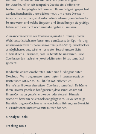
Darüber hinaus setzen wir ebenfalls zur Optimierung der
Benutzerfreundlichkeit temporäre Cookies ein, die für einen
bestimmten festgelegten Zeitraum auf Ihrem Endgerät gespeichert
werden. Besuchen Sie unsere Seite erneut, um unsere Dienste in
Anspruch zu nehmen, wird automatisch erkannt, dass Sie bereits
bei uns waren und welche Eingaben und Einstellungen sie getätigt
haben, um diese nicht noch einmal eingeben zu müssen.
Zum anderen setzten wir Cookies ein, um die Nutzung unserer
Website statistisch zu erfassen und zum Zwecke der Optimierung
unseres Angebotes für Sie auszuwerten (siehe Ziff. 5). Diese Cookies
ermöglichen es uns, bei einem erneuten Besuch unserer Seite
automatisch zu erkennen, dass Sie bereits bei uns waren. Diese
Cookies werden nach einer jeweils definierten Zeit automatisch
gelöscht.
Die durch Cookies verarbeiteten Daten sind für die genannten
Zwecke zur Wahrung unserer berechtigten Interessen sowie der
Dritter nach Art. 6 Abs. 1 S. 1 lit. f DSGVO erforderlich.
Die meisten Browser akzeptieren Cookies automatisch. Sie können
Ihren Browser jedoch so konfigurieren, dass keine Cookies auf
Ihrem Computer gespeichert werden oder stets ein Hinweis
erscheint, bevor ein neuer Cookie angelegt wird. Die vollständige
Deaktivierung von Cookies kann jedoch dazu führen, dass Sie nicht
alle Funktionen unserer Website nutzen können.
5. Analyse-Tools
Tracking-Tools