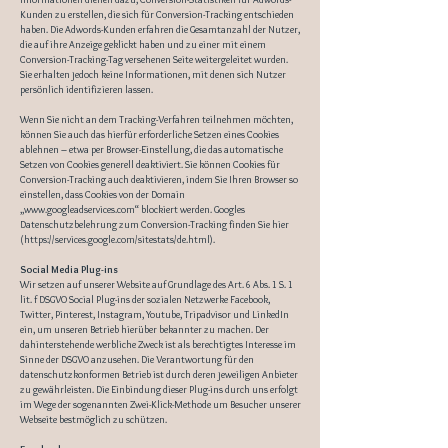
Kunden zu erstellen, die sich für Conversion-Tracking entschieden
haben. Die Adwords-Kunden erfahren die Gesamtanzahl der Nutzer,
die auf ihre Anzeige geklickt haben und zu einer mit einem
Conversion-Tracking-Tag versehenen Seite weitergeleitet wurden.
Sie erhalten jedoch keine Informationen, mit denen sich Nutzer
persönlich identifizieren lassen.
Wenn Sie nicht an dem Tracking-Verfahren teilnehmen möchten,
können Sie auch das hierfür erforderliche Setzen eines Cookies
ablehnen – etwa per Browser-Einstellung, die das automatische
Setzen von Cookies generell deaktiviert. Sie können Cookies für
Conversion-Tracking auch deaktivieren, indem Sie Ihren Browser so
einstellen, dass Cookies von der Domain
„
www.googleadservices.com
“ blockiert werden. Googles
Datenschutzbelehrung zum Conversion-Tracking finden Sie hier
(
https://services.google.com/sitestats/de.html).
Social Media Plug-ins
Wir setzen auf unserer Website auf Grundlage des Art. 6 Abs. 1 S. 1
lit. f DSGVO Social Plug-ins der sozialen Netzwerke Facebook,
Twitter, Pinterest, Instagram, Youtube, Tripadvisor und LinkedIn
ein, um unseren Betrieb hierüber bekannter zu machen. Der
dahinterstehende werbliche Zweck ist als berechtigtes Interesse im
Sinne der DSGVO anzusehen. Die Verantwortung für den
datenschutzkonformen Betrieb ist durch deren jeweiligen Anbieter
zu gewährleisten. Die Einbindung dieser Plug-ins durch uns erfolgt
im Wege der sogenannten Zwei-Klick-Methode um Besucher unserer
Webseite bestmöglich zu schützen.