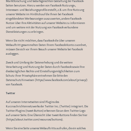
Marktforschung und bedarfsgerechten Gestaltung der Facebook-
Seiten benutzen. Hierzu werden von Facebook Nutzungs-,
Interessen- und Beziehungsprofile erstellt, z.B. um Ihre Nutzung
unserer Website im Hinblick auf die Ihnen bei Facebook
eingeblendeten Werbeanzeigen auszuwerten, andere Facebook-
Nutzer über Ihre Aktivitäten auf unserer Website zu informieren
und um weitere mit der Nutzung von Facebook verbundene
Dienstleistungen zu erbringen.
Wenn Sie nicht möchten, dass Facebook die über unseren
Webauftritt gesammelten Daten Ihrem Facebook-Konto zuordnet,
müssen Sie sich vor Ihrem Besuch unserer Website bei Facebook
ausloggen.
Zweck und Umfang der Datenerhebung und die weitere
Verarbeitung und Nutzung der Daten durch Facebook sowie Ihre
diesbezüglichen Rechte und Einstellungsmöglichkeiten zum
Schutz Ihrer Privatsphäre entnehmen Sie bitte den
Datenschutzhinweisen (
https://www.facebook.com/about/privacy/)
von Facebook.
Twitter
Auf unseren Internetseiten sind Plugins des
Kurznachrichtennetzwerks der Twitter Inc. (Twitter) integriert. Die
Twitter-Plugins (tweet-Button) erkennen Sie an dem Twitter-Logo
auf unserer Seite. Eine Übersicht über tweet-Buttons finden Sie hier
(
https://about.twitter.com/resources/buttons).
Wenn Sie eine Seite unseres Webauftritts aufrufen, die ein solches