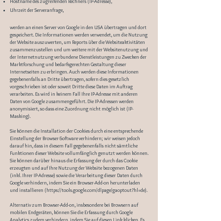
Hostname des zugreifenden Rechners (IP-Adresse),
Uhrzeit der Serveranfrage,
werden an einen Server von Google in den USA übertragen und dort
gespeichert. Die Informationen werden verwendet, um die Nutzung
der Website auszuwerten, um Reports über die Websiteaktivitäten
zusammenzustellen und um weitere mit der Websitenutzung und
der Internetnutzung verbundene Dienstleistungen zu Zwecken der
Marktforschung und bedarfsgerechten Gestaltung dieser
Internetseiten zu erbringen. Auch werden diese Informationen
gegebenenfalls an Dritte übertragen, sofern dies gesetzlich
vorgeschrieben ist oder soweit Dritte diese Daten im Auftrag
verarbeiten. Es wird in keinem Fall Ihre IP-Adresse mit anderen
Daten von Google zusammengeführt. Die IP-Adressen werden
anonymisiert, so dass eine Zuordnung nicht möglich ist (IP-
Masking).
Sie können die Installation der Cookies durch eine entsprechende
Einstellung der Browser-Software verhindern; wir weisen jedoch
darauf hin, dass in diesem Fall gegebenenfalls nicht sämtliche
Funktionen dieser Website vollumfänglich genutzt werden können.
Sie können darüber hinaus die Erfassung der durch das Cookie
erzeugten und auf Ihre Nutzung der Website bezogenen Daten
(inkl. Ihrer IP-Adresse) sowie die Verarbeitung dieser Daten durch
Google verhindern, indem Sie ein Browser-Add-on herunterladen
und installieren (
https://tools.google.com/dlpage/gaoptout?hl=de).
Alternativ zum Browser-Add-on, insbesondere bei Browsern auf
mobilen Endgeräten, können Sie die Erfassung durch Google
Analytics zudem verhindern, indem Sie auf diesen Link klicken. Es