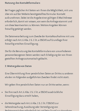
Nutzung des Kontaktformulars
Bei Fragen jeglicher Art bieten wir Ihnen die Möglichkeit, mit uns
über ein auf der Website bereitgestelltes Formular Kontakt
aufzunehmen. Dabei ist die Angabe einer gültigen E-Mail-Adresse
erforderlich, damit wir wissen, von wem die Anfrage stammt und
um diese beantworten zu können. Weitere Angaben können
freiwillig getätigt werden.
Die Datenverarbeitung zum Zwecke der Kontaktaufnahme mit uns
erfolgt nach Art. 6 Abs. 1 S. 1 lit. a DSGVO auf Grundlage Ihrer
freiwillig erteilten Einwilligung.
Die für die Benutzung des Kontaktformulars von uns erhobenen
personenbezogenen Daten werden nach Erledigung der von Ihnen
gestellten Anfrage automatisch gelöscht.
3. Weitergabe von Daten
Eine Übermittlung Ihrer persönlichen Daten an Dritte zu anderen
als den im Folgenden aufgeführten Zwecken findet nicht statt.
Wir geben Ihre persönlichen Daten nur an Dritte weiter, wenn:
Sie Ihre nach Art. 6 Abs. 1 S. 1 lit. a DSGVO ausdrückliche
Einwilligung dazu erteilt haben,
die Weitergabe nach Art. 6 Abs. 1 S. 1 lit. f DSGVO zur
Geltendmachung, Ausübung oder Verteidigung von
Rechtsansprüchen erforderlich ist und kein Grund zur Annahme