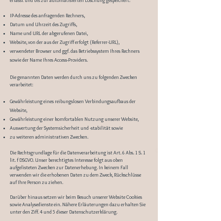
erfasst und bis zur automatisierten Löschung gespeichert:
IP-Adresse des anfragenden Rechners,
Datum und Uhrzeit des Zugriffs,
Name und URL der abgerufenen Datei,
Website, von der aus der Zugriff erfolgt (Referrer-URL),
verwendeter Browser und ggf. das Betriebssystem Ihres Rechners
sowie der Name Ihres Access-Providers.
Die genannten Daten werden durch uns zu folgenden Zwecken
verarbeitet:
Gewährleistung eines reibungslosen Verbindungsaufbaus der
Website,
Gewährleistung einer komfortablen Nutzung unserer Website,
Auswertung der Systemsicherheit und -stabilität sowie
zu weiteren administrativen Zwecken.
Die Rechtsgrundlage für die Datenverarbeitung ist Art. 6 Abs. 1 S. 1
lit. f DSGVO. Unser berechtigtes Interesse folgt aus oben
aufgelisteten Zwecken zur Datenerhebung. In keinem Fall
verwenden wir die erhobenen Daten zu dem Zweck, Rückschlüsse
auf Ihre Person zu ziehen.
Darüber hinaus setzen wir beim Besuch unserer Website Cookies
sowie Analysedienste ein. Nähere Erläuterungen dazu erhalten Sie
unter den Ziff. 4 und 5 dieser Datenschutzerklärung.