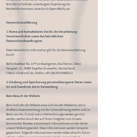
Schritte im Falle der unverlangten Zusendung von
Werbeinformationen, etwa durch Spam-Mails, vor.
Datenschutzerklärung
1. Name und Kontaktdaten des für die Verarbeitung
Verantwortlichen sowie des betrieblichen
Datenschutzbeauftragten
Diese Datenschutz-Information gilt für die Datenverarbeitung
durch:
Bed & Breakfast No. 31® im Rosengarten, Paul Senior, Obere
Hauptstr. 31, 76889 Kapellen-Drusweiler, Deutschland,
E-Mail: info@no31.de, Telefon: +49 (0)6343-99885013
2. Erhebung und Speicherung personenbezogener Daten sowie
Art und Zweck von deren Verwendung
Beim Besuch der Website
Beim Aufrufen der Website
www.no31.de
oder Webseiten, die in
direktem Zusammenhang mit der Unternehmung stehen und im
Besitz von No. 31 sind und zu Weiterleitungszwecken genutzt
werden, werden durch den auf Ihrem Endgerät zum Einsatz
kommenden Browser automatisch Informationen an den Server
unserer Website gesendet. Diese Informationen werden temporär
gespeichert. Folgende Informationen werden dabei ohne Ihr Zutun