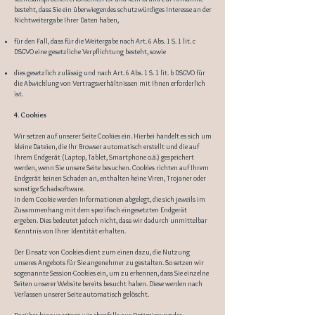
besteht, dass Sie ein überwiegendes schutzwürdiges Interesse an der
Nichtweitergabe Ihrer Daten haben,
für den Fall, dass für die Weitergabe nach Art. 6 Abs. 1 S. 1 lit. c
DSGVO eine gesetzliche Verpflichtung besteht, sowie
dies gesetzlich zulässig und nach Art. 6 Abs. 1 S. 1 lit. b DSGVO für
die Abwicklung von Vertragsverhältnissen mit Ihnen erforderlich
ist.
4. Cookies
Wir setzen auf unserer Seite Cookies ein. Hierbei handelt es sich um
kleine Dateien, die Ihr Browser automatisch erstellt und die auf
Ihrem Endgerät (Laptop, Tablet, Smartphone o.ä.) gespeichert
werden, wenn Sie unsere Seite besuchen. Cookies richten auf Ihrem
Endgerät keinen Schaden an, enthalten keine Viren, Trojaner oder
sonstige Schadsoftware.
In dem Cookie werden Informationen abgelegt, die sich jeweils im
Zusammenhang mit dem spezifisch eingesetzten Endgerät
ergeben. Dies bedeutet jedoch nicht, dass wir dadurch unmittelbar
Kenntnis von Ihrer Identität erhalten.
Der Einsatz von Cookies dient zum einen dazu, die Nutzung
unseres Angebots für Sie angenehmer zu gestalten. So setzen wir
sogenannte Session-Cookies ein, um zu erkennen, dass Sie einzelne
Seiten unserer Website bereits besucht haben. Diese werden nach
Verlassen unserer Seite automatisch gelöscht.