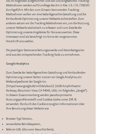
Die im Folgenden aufgeführten und von uns eingesetzten Tracking-
Maßnahmen werden auf Grundlage des Art. 6 Abs. 1 S. 1 lit. f DSGVO
durchgeführt. Mit den zum Einsatz kommenden Tracking-
Maßnahmen wollen wir eine bedarfsgerechte Gestaltung und die
fortlaufende Optimierung unserer Webseite sicherstellen. Zum
anderen setzen wir die Tracking-Maßnahmen ein, um die Nutzung
unserer Webseite statistisch zu erfassen und zum Zwecke der
Optimierung unseres Angebotes für Sie auszuwerten. Diese
Interessen sind als berechtigt im Sinne der vorgenannten
Vorschrift anzusehen.
Die jeweiligen Datenverarbeitungszwecke und Datenkategorien
sind aus den entsprechenden Tracking-Tools zu entnehmen.
Google Analytics
Zum Zwecke der bedarfsgerechten Gestaltung und fortlaufenden
Optimierung unserer Seiten nutzen wir Google Analytics, ein
Webanalysedienst der Google Inc.
(
https://www.google.de/intl/de/about/)
(1600 Amphitheatre
Parkway, Mountain View, CA 94043, USA; im Folgenden „Google“).
In diesem Zusammenhang werden pseudonymisierte
Nutzungsprofile erstellt und Cookies (siehe unter Ziff. 4)
verwendet. Die durch den Cookie erzeugten Informationen über
Ihre Benutzung dieser Website wie
Browser-Typ/-Version,
verwendetes Betriebssystem,
Referrer-URL (die zuvor besuchte Seite),