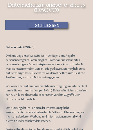
Datenschutzgrundverordnung
(DSGVO)
SCHLIESSEN
Datenschutz (DSGVO)
Die Nutzung dieser Webseite ist in der Regel ohne Angabe
personenbezogener Daten möglich. Soweit auf unseren Seiten
personenbezogene Daten (beispielsweise Name, Anschrift oder E-
Mail-Adressen) erhoben werden, erfolgt dies, soweit möglich, stets
auf freiwilliger Basis. Diese Daten werden ohne Ihre ausdrückliche
Zustimmung nicht an Dritte weitergegeben.
Wir weisen darauf hin, dass die Datenübertragung im Internet (z.B.
durch die Kommunikation per E-Mail) Sicherheitslücken aufweisen
kann. Ein lückenloser Schutz der Daten vor dem Zugriff durch
Dritte ist nicht möglich.
Der Nutzung der im Rahmen der Impressumspflicht
veröffentlichten Kontaktdaten durch Dritte zur Übersendung von
nicht angeforderter Werbung und Informationsmaterial wird
hiermit ausdrücklich widersprochen.
Die Betreiber dieser Seiten behalten sich ausdrücklich rechtliche