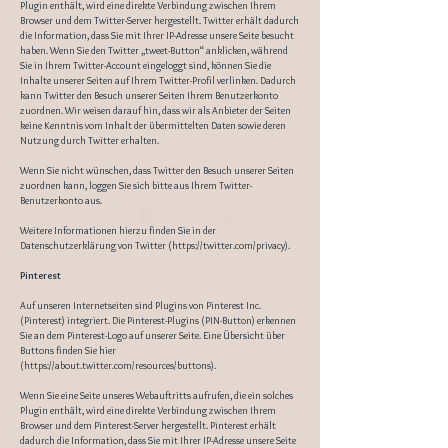
Plugin enthält, wird eine direkte Verbindung zwischen Ihrem
Browser und dem Twitter-Server hergestellt. Twitter erhält dadurch
die Information, dass Sie mit Ihrer IP-Adresse unsere Seite besucht
haben. Wenn Sie den Twitter „tweet-Button“ anklicken, während
Sie in Ihrem Twitter-Account eingeloggt sind, können Sie die
Inhalte unserer Seiten auf Ihrem Twitter-Profil verlinken. Dadurch
kann Twitter den Besuch unserer Seiten Ihrem Benutzerkonto
zuordnen. Wir weisen darauf hin, dass wir als Anbieter der Seiten
keine Kenntnis vom Inhalt der übermittelten Daten sowie deren
Nutzung durch Twitter erhalten.
Wenn Sie nicht wünschen, dass Twitter den Besuch unserer Seiten
zuordnen kann, loggen Sie sich bitte aus Ihrem Twitter-
Benutzerkonto aus.
Weitere Informationen hierzu finden Sie in der
Datenschutzerklärung von Twitter (
https://twitter.com/privacy).
Pinterest
Auf unseren Internetseiten sind Plugins von Pinterest Inc.
(Pinterest) integriert. Die Pinterest-Plugins (PIN-Button) erkennen
Sie an dem Pinterest-Logo auf unserer Seite. Eine Übersicht über
Buttons finden Sie hier
(
https://about.twitter.com/resources/buttons).
Wenn Sie eine Seite unseres Webauftritts aufrufen, die ein solches
Plugin enthält, wird eine direkte Verbindung zwischen Ihrem
Browser und dem Pinterest-Server hergestellt. Pinterest erhält
dadurch die Information, dass Sie mit Ihrer IP-Adresse unsere Seite