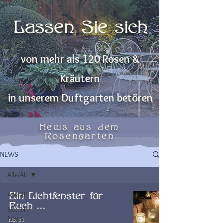
Lassen Sie sich
von mehr als 120 Rosen &
Kräutern
in unserem Duftgarten betören
News aus dem
Rosengarten
NEWS
Alle/All
Alle/All
Ein Lichtfenster für
Euch ...
No. 31 -
News
No. 31