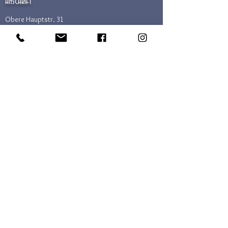
Anschrift
Obere Hauptstr. 31
76889 Kapellen-Drusweiler
Kontakt
TEL.:
+49 (0)6343 9885013
MAIL: info [at] no31.de
Soziale Medien
IMPRESSUM
| DATENSCHUTZ (DSGVO)
| AGB No. 31
| FAQ
| AGB JAM POT
| WIDERRUFSBELEHRUNG
| KONTAKT