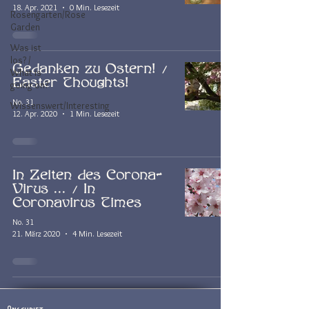
18. Apr. 2021
0 Min. Lesezeit
Rosengarten/Rose
Garden
Was ist
los? /
Gedanken zu Ostern! /
What is
Easter Thoughts!
going on?
No. 31
Wissenswert/Interesting
12. Apr. 2020
1 Min. Lesezeit
In Zeiten des Corona-
Virus ... / In
Coronavirus Times
No. 31
21. März 2020
4 Min. Lesezeit